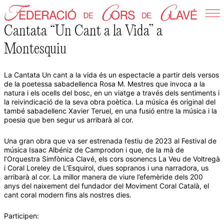
Skip
to
Cantata “Un Cant a la Vida” a
Federació de Cors de Clavé
content
Montesquiu
La Cantata Un cant a la vida és un espectacle a partir dels versos
de la poetessa sabadellenca Rosa M. Mestres que invoca a la
natura i els ocells del bosc, en un viatge a través dels sentiments i
la reivindicació de la seva obra poètica. La música és original del
també sabadellenc Xavier Teruel, en una fusió entre la música i la
poesia que ben segur us arribarà al cor.
Una gran obra que va ser estrenada l’estiu de 2023 al Festival de
música Isaac Albéniz de Camprodon i que, de la mà de
l’Orquestra Simfònica Clavé, els cors osonencs La Veu de Voltregà
i Coral Loreley de L’Esquirol, dues sopranos i una narradora, us
arribarà al cor. La millor manera de viure l’efemèride dels 200
anys del naixement del fundador del Moviment Coral Català, el
cant coral modern fins als nostres dies.
Participen: