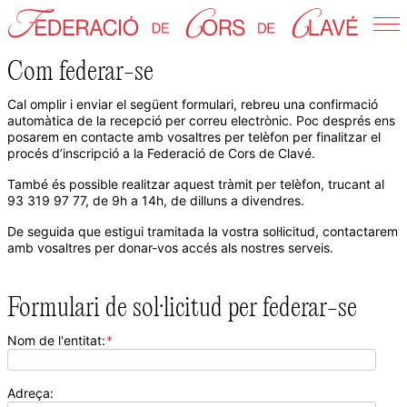
Skip
to
Federació de Cors de Clavé
content
Com federar-se
Cal omplir i enviar el següent formulari, rebreu una confirmació
automàtica de la recepció per correu electrònic. Poc després ens
posarem en contacte amb vosaltres per telèfon per finalitzar el
procés d’inscripció a la Federació de Cors de Clavé.
També és possible realitzar aquest tràmit per telèfon, trucant al
93 319 97 77, de 9h a 14h, de dilluns a divendres.
De seguida que estigui tramitada la vostra sol·licitud, contactarem
amb vosaltres per donar-vos accés als nostres serveis.
Formulari de sol·licitud per federar-se
Nom de l'entitat:
*
Adreça: