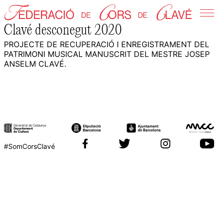
Skip
to
Clavé desconegut 2020
Federació de Cors de Clavé
content
PROJECTE DE RECUPERACIÓ I ENREGISTRAMENT DEL
PATRIMONI MUSICAL MANUSCRIT DEL MESTRE JOSEP
ANSELM CLAVÉ.
#SomCorsClavé