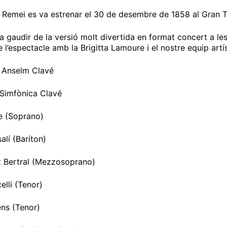
l Remei es va estrenar el 30 de desembre de 1858 al Gran Te
 a gaudir de la versió molt divertida en format concert a l
 l’espectacle amb la Brigitta Lamoure i el nostre equip artís
 Anselm Clavé
Simfònica Clavé
e (Soprano)
lí (Baríton)
t Bertral (Mezzosoprano)
celli (Tenor)
ns (Tenor)