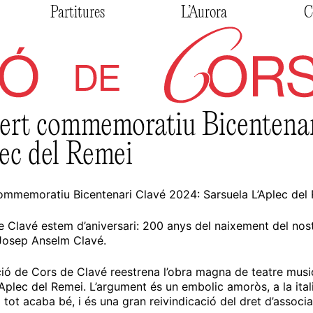
Partitures
L’Aurora
C
ert commemoratiu Bicentenar
ec del Remei
mmemoratiu Bicentenari Clavé 2024: Sarsuela L’Aplec del
e Clavé estem d’aniversari: 200 anys del naixement del nos
Josep Anselm Clavé.
ió de Cors de Clavé reestrena l’obra magna de teatre musica
’Aplec del Remei. L’argument és un embolic amoròs, a la it
 tot acaba bé, i és una gran reivindicació del dret d’associa