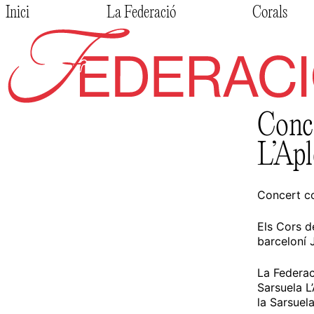
Skip
Inici
La Federació
Corals
to
content
Federació de Cors de Clavé
Conc
L’Apl
Concert co
Els Cors d
barceloní 
La Federac
Sarsuela L
la Sarsuela