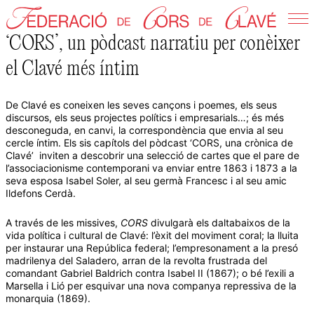
Skip
to
‘CORS’, un pòdcast narratiu per conèixer
Federació de Cors de Clavé
content
el Clavé més íntim
De Clavé es coneixen les seves cançons i poemes, els seus
discursos, els seus projectes polítics i empresarials…; és més
desconeguda, en canvi, la correspondència que envia al seu
cercle íntim. Els sis capítols del pòdcast ‘CORS, una crònica de
Clavé’ inviten a descobrir una selecció de cartes que el pare de
l’associacionisme contemporani va enviar entre 1863 i 1873 a la
seva esposa Isabel Soler, al seu germà Francesc i al seu amic
Ildefons Cerdà.
A través de les missives,
CORS
divulgarà els daltabaixos de la
vida política i cultural de Clavé: l’èxit del moviment coral; la lluita
per instaurar una República federal; l’empresonament a la presó
madrilenya del Saladero, arran de la revolta frustrada del
comandant Gabriel Baldrich contra Isabel II (1867); o bé l’exili a
Marsella i Lió per esquivar una nova companya repressiva de la
monarquia (1869).