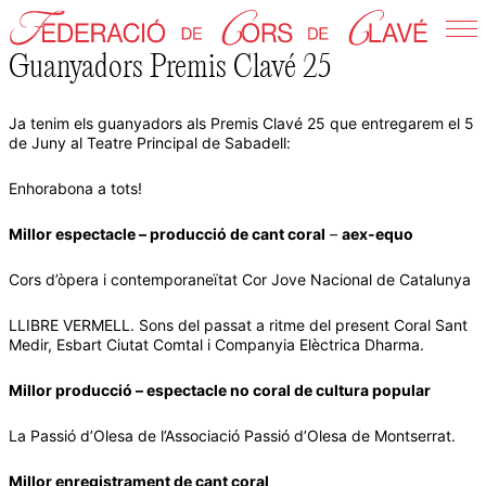
Skip
to
Guanyadors Premis Clavé 25
Federació de Cors de Clavé
content
Ja tenim els guanyadors als Premis Clavé 25 que entregarem el 5
de Juny al Teatre Principal de Sabadell:
Enhorabona a tots!
Millor espectacle – producció de cant coral
–
aex-equo
Cors d’òpera i contemporaneïtat Cor Jove Nacional de Catalunya
⁠LLIBRE VERMELL. Sons del passat a ritme del present Coral Sant
Medir, Esbart Ciutat Comtal i Companyia Elèctrica Dharma.
Millor producció – espectacle no coral de cultura popular
La Passió d’Olesa de l’Associació Passió d’Olesa de Montserrat.
Millor enregistrament de cant coral