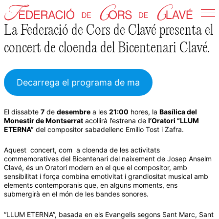
Skip
to
La Federació de Cors de Clavé presenta el
Federació de Cors de Clavé
content
concert de cloenda del Bicentenari Clavé.
Decarrega el programa de ma
El dissabte
7
de
desembre
a les
21:00
hores, la
Basílica del
Monestir de Montserrat
acollirà l’estrena de
l’Oratori “LLUM
ETERNA”
del compositor sabadellenc Emilio Tost i Zafra.
Aquest concert, com a cloenda de les activitats
commemoratives del Bicentenari del naixement de Josep Anselm
Clavé, és un Oratori modern en el que el compositor, amb
sensibilitat i força combina emotivitat i grandiositat musical amb
elements contemporanis que, en alguns moments, ens
submergirà en el món de les bandes sonores.
“LLUM ETERNA”, basada en els Evangelis segons Sant Marc, Sant