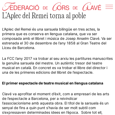
Skip
to
L’Aplec del Remei torna al poble
Federació de Cors de Clavé
content
L’Aplec del Remei és una sarsuela bilingüe en tres actes, la
primera que es conserva en llengua catalana, que va ser
composada amb el llibret i música de Josep Anselm Clavé. Va ser
estrenada el 30 de desembre de l’any 1858 al Gran Teatre del
Liceu de Barcelona.
La FCC l’any 2017 va trobar al seu arxiu les partitures manuscrites
la genuïna sarsuela del mestre. Un autèntic tresor del teatre
musical en català. En concret es va trobar el llibre del director i
una de les primeres edicions del llibret de l’espectacle.
El primer espectacle de teatre musical en llengua catalana
Clavé va aprofitar el moment d’èxit, com a empresari de les arts
de l’espectacle a Barcelona, per a reivindicar
l’associacionisme amb aquesta obra. El títol de la sarsuela és un
senyal de fins a quin punt s’havia de ser molt subtil com
s’expressaven determinades idees en l’època. Sobre tot ell,