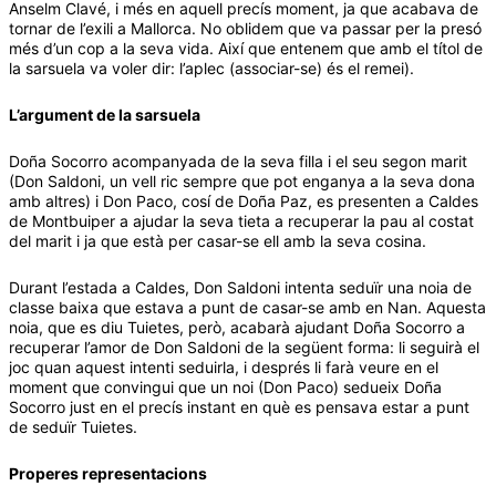
Anselm Clavé, i més en aquell precís moment, ja que acabava de
tornar de l’exili a Mallorca. No oblidem que va passar per la presó
més d’un cop a la seva vida. Així que entenem que amb el títol de
la sarsuela va voler dir: l’aplec (associar-se) és el remei).
L’argument de la sarsuela
Doña Socorro acompanyada de la seva filla i el seu segon marit
(Don Saldoni, un vell ric sempre que pot enganya a la seva dona
amb altres) i Don Paco, cosí de Doña Paz, es presenten a Caldes
de Montbuiper a ajudar la seva tieta a recuperar la pau al costat
del marit i ja que està per casar-se ell amb la seva cosina.
Durant l’estada a Caldes, Don Saldoni intenta seduïr una noia de
classe baixa que estava a punt de casar-se amb en Nan. Aquesta
noia, que es diu Tuietes, però, acabarà ajudant Doña Socorro a
recuperar l’amor de Don Saldoni de la següent forma: li seguirà el
joc quan aquest intenti seduirla, i després li farà veure en el
moment que convingui que un noi (Don Paco) sedueix Doña
Socorro just en el precís instant en què es pensava estar a punt
de seduïr Tuietes.
Properes representacions