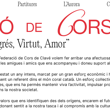
Partitures
L’Aurora
C
rés, Virtut, Amor”
Federació de Cors de Clavé volem fer arribar una afectuosa f
 les amigues i amics que ens acompanyeu i doneu suport al l
estat un any intens, marcat per un gran esforç econòmic i 
ent un referent dins el món coral català. Un esforç col·lecti
res, que ens ha permès mantenir viva l’activitat, impulsar pr
ns la nostra societat.
 valors que ens identifiquen des dels orígens, encarem el f
onant sentit a la nostra tasca i al compromís amb la cultura,