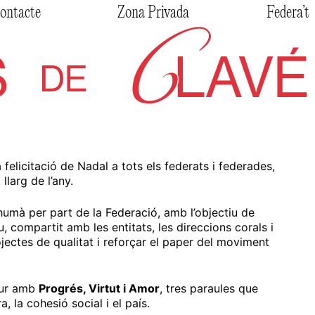
ontacte
Zona Privada
Federa’t
elicitació de Nadal a tots els federats i federades,
larg de l’any.
humà per part de la Federació, amb l’objectiu de
u, compartit amb les entitats, les direccions corals i
ojectes de qualitat i reforçar el paper del moviment
utur amb
Progrés, Virtut i Amor
, tres paraules que
 la cohesió social i el país.