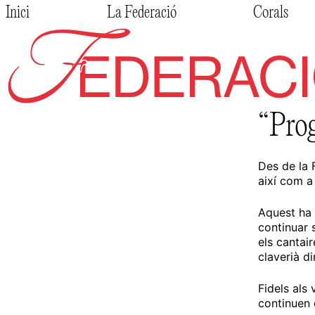
Skip
Inici
La Federació
Corals
to
content
Federació de Cors de Clavé
“Prog
Des de la 
així com a
Aquest ha 
continuar s
els cantai
claverià di
Fidels als
continuen d