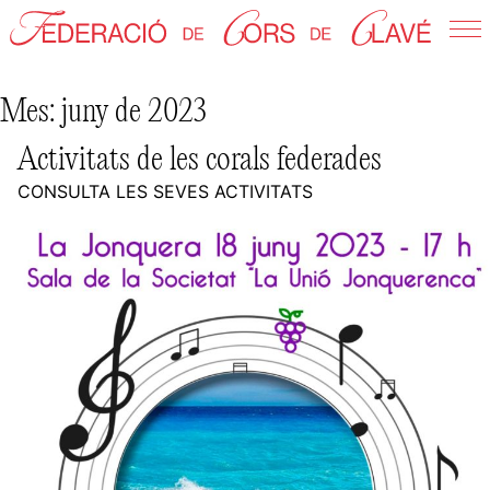
Skip
to
Federació de Cors de Clavé
content
Mes:
juny de 2023
Activitats de les corals federades
CONSULTA LES SEVES ACTIVITATS