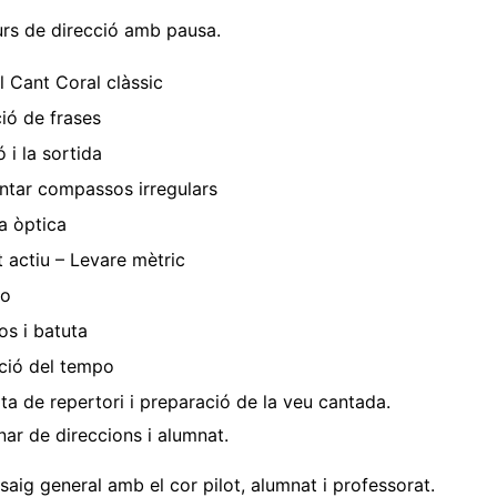
rs de direcció amb pausa.
el Cant Coral clàssic
ció de frases
ó i la sortida
ntar compassos irregulars
ia òptica
t actiu – Levare mètric
do
s i batuta
ció del tempo
a de repertori i preparació de la veu cantada.
nar de direccions i alumnat.
saig general amb el cor pilot, alumnat i professorat.