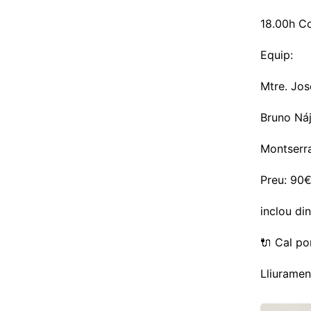
18.00h Co
Equip:
Mtre. Jos
Bruno Náj
Montserra
Preu: 90
inclou din
🔌 Cal po
Lliuramen