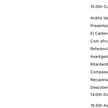
10.00h Cu
Anàlisi d
⁠Presenta
⁠El Calder
⁠Com afro
⁠Referènc
⁠Avantges
⁠Ritardan
⁠Compasso
⁠Recupera
Descobert
14.00h Di
16.30h As