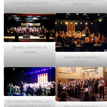
primer terme, orquestra i
Sant Cugat.
rapsoda. Darrera el Cor.
Cantata a Sant Feliu de
Codines.
Moment de la Cantata a
l’exterior.
Els 3 solistes, el director, cor i
orquestra al Teatre Principal
Cor i rapsoda durant la