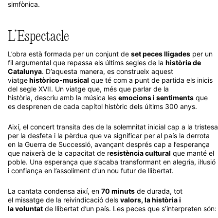
simfònica.
L’Espectacle
L’obra està formada per un conjunt de
set peces lligades
per un
fil argumental que repassa els últims segles de la
història de
Catalunya
. D’aquesta manera, es construeix aquest
viatge
històrico-musical
que té com a punt de partida els inicis
del segle XVII. Un viatge que, més que parlar de la
història, descriu amb la música les
emocions i sentiments
que
es desprenen de cada capítol històric dels últims 300 anys.
Així, el concert transita des de la solemnitat inicial cap a la tristesa
per la desfeta i la pèrdua que va significar per al país la derrota
en la Guerra de Successió, avançant després cap a l’esperança
que naixerà de la capacitat de r
esistència cultural
que manté el
poble. Una esperança que s’acaba transformant en alegria, il·lusió
i confiança en l’assoliment d’un nou futur de llibertat.
La cantata condensa així, en
70 minuts
de durada, tot
el missatge de la reivindicació dels
valors, la història i
la voluntat
de llibertat d’un país. Les peces que s’interpreten són: