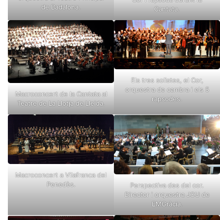
de Badalona.
Cantata.
Els tres solistes, el Cor,
orquestra de cambra i els 5
Macroconcert de la Cantata al
rapsodes.
Teatre de La Llotja de Lleida.
Macroconcert a Vilafranca del
Penedès.
Perspectiva des del cor.
Director i orquestra JOU de
EMGràcia.