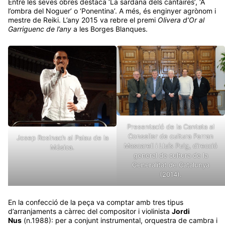
Entre les seves obres destaca ‘La sardana dels cantaires’, ‘A
l’ombra del Noguer’ o ‘Ponentina’. A més, és enginyer agrònom i
mestre de Reiki. L’any 2015 va rebre el premi
Olivera d’Or al
Garriguenc de l’any
a les Borges Blanques.
Presentació de la Cantata al
Conseller de cultura Ferran
Josep Rosinach al Palau de la
Mascarell i Lluís Puig, direcció
Música.
general de cultura de la
Generalitat de Catalunya
(2014).
En la confecció de la peça va comptar amb tres tipus
d’arranjaments a càrrec del compositor i violinista
Jordi
Nus
(n.1988): per a conjunt instrumental, orquestra de cambra i