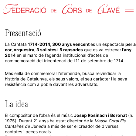
COMMEMORACIÓ DEL TRICENTENARI DE L'11 DE
SETEMBRE DE 1714
Presentació
La Cantata
1714-2014, 300 anys vencent
és un espectacle
per a
cor, orquestra, 3 solistes i 5 rapsodes
que es va estrenar
l’any
2014
en el marc de l’agenda institucional d’actes de
commemoració del tricentenari de l’11 de setembre de 1714.
Més enllà de commemorar l’efemèride, busca reivindicar la
història de Catalunya, els seus valors, el seu caràcter i la seva
resistència com a poble davant les adversitats.
La idea
El compositor de l’obra és el músic
Josep Rosinach i Boronat
(n.
1975). Durant 21 anys ha estat director de la
Massa Coral Els
Cantaires de Juneda
a més de ser el creador de diverses
cantates i peces corals.