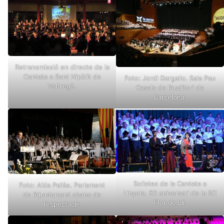
Retransmissió en directe de la
Cantata a Sant Hipòlit de
Foto: Jordi Gargallo. Sala Pau
Voltregà.
Casals de l’Auditori de
Barcelona.
Solistes de la Cantata a
Foto: Aída Pallàs. Parlament
Linyola. 50 aniversari de la SC
de l’Ajuntament abans de
Flor de Lli.
l’espectacle