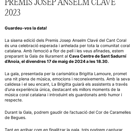
2023
Guardeu-vos la data!
La sisena edició dels Premis Josep Anselm Clavé del Cant Coral
és una celebració esperada i anhelada per tota la comunitat coral
catalana. Amb l’emoció a flor de pell i les veus afinades, estem
preparant la Gala de lliurament al
Cava Centre de Sant Sadurní
d’Anoia, el divendres 17 de maig de 2024 a les 18.30.
La gala, presentada per la carismàtica Brigitta Lamoure, promet
una nit plena de música, emocions i reconeixements. Amb la seva
calidesa i el seu encant, La Brigitta guiarà els assistents a través
d’una experiència única, destacant els millors moments de la
música coral catalana i introduint els guardonats amb humor i
respecte.
Durant la Gala, podrem gaudir de l’actuació del Cor de Caramelles
de Begues.
Tant en arribar com en finalitzar la gala, tots podrem capturar
moments inoblidables amb el
Photocall
disponible a l’entrada del