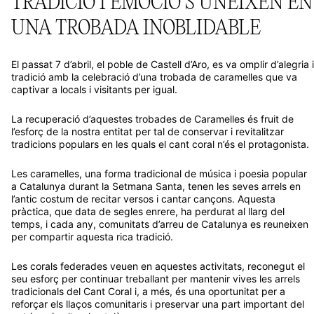
UNA TROBADA INOBLIDABLE
El passat 7 d’abril, el poble de Castell d’Aro, es va omplir d’alegria i
tradició amb la celebració d’una trobada de caramelles que va
captivar a locals i visitants per igual.
La recuperació d’aquestes trobades de Caramelles és fruit de
l’esforç de la nostra entitat per tal de conservar i revitalitzar
tradicions populars en les quals el cant coral n’és el protagonista.
Les caramelles, una forma tradicional de música i poesia popular
a Catalunya durant la Setmana Santa, tenen les seves arrels en
l’antic costum de recitar versos i cantar cançons. Aquesta
pràctica, que data de segles enrere, ha perdurat al llarg del
temps, i cada any, comunitats d’arreu de Catalunya es reuneixen
per compartir aquesta rica tradició.
Les corals federades veuen en aquestes activitats, reconegut el
seu esforç per continuar treballant per mantenir vives les arrels
tradicionals del Cant Coral i, a més, és una oportunitat per a
reforçar els llaços comunitaris i preservar una part important del
patrimoni cultural català.