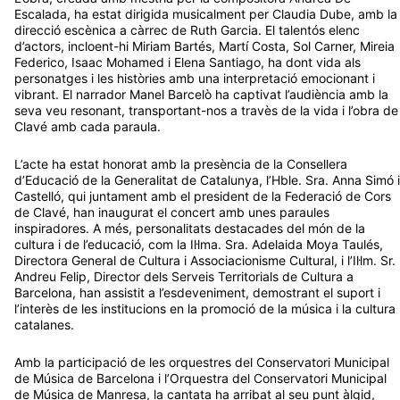
Escalada, ha estat dirigida musicalment per Claudia Dube, amb la
direcció escènica a càrrec de Ruth Garcia. El talentós elenc
d’actors, incloent-hi Miriam Bartés, Martí Costa, Sol Carner, Mireia
Federico, Isaac Mohamed i Elena Santiago, ha dont vida als
personatges i les històries amb una interpretació emocionant i
vibrant. El narrador Manel Barcelò ha captivat l’audiència amb la
seva veu resonant, transportant-nos a travès de la vida i l’obra de
Clavé amb cada paraula.
L’acte ha estat honorat amb la presència de la Consellera
d’Educació de la Generalitat de Catalunya, l’Hble. Sra. Anna Simó i
Castelló, qui juntament amb el president de la Federació de Cors
de Clavé, han inaugurat el concert amb unes paraules
inspiradores. A més, personalitats destacades del món de la
cultura i de l’educació, com la Il·lma. Sra. Adelaida Moya Taulés,
Directora General de Cultura i Associacionisme Cultural, i l’Il·lm. Sr.
Andreu Felip, Director dels Serveis Territorials de Cultura a
Barcelona, han assistit a l’esdeveniment, demostrant el suport i
l’interès de les institucions en la promoció de la música i la cultura
catalanes.
Amb la participació de les orquestres del Conservatori Municipal
de Música de Barcelona i l’Orquestra del Conservatori Municipal
de Música de Manresa, la cantata ha arribat al seu punt àlgid,
omplint l’Auditori de Barcelona amb la seva música i la seva